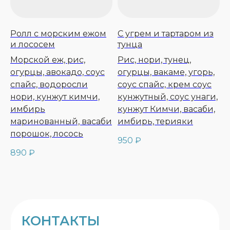
Ролл с морским ежом
С угрем и тартаром из
и лососем
тунца
Морской еж, рис,
Рис, нори, тунец,
огурцы, авокадо, соус
огурцы, вакаме, угорь,
спайс, водоросли
соус спайс, крем соус
нори, кунжут кимчи,
кунжутный, соус унаги,
имбирь
кунжут Кимчи, васаби,
маринованный, васаби
имбирь, терияки
порошок, лосось
950
₽
СЕТЬ РЫБНЫХ РЕСТОРАНОВ
890
₽
АРКАДИЯ НОВИКОВА
АКЦИИ И НОВОСТИ
ФРАНШИЗА
О НАС
ПРОГРАММА
ЛОЯЛЬНОСТИ
СТАТЬИ
ЮРИДИЧЕСКИЕ
ДОКУМЕНТЫ
ДОСТАВКА
КАРТА САЙТА
ОСТАВИТЬ ОТЗЫВ