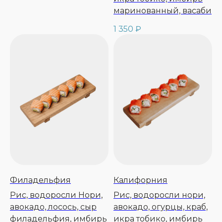
маринованный, васаби
1 350
₽
Филадельфия
Калифорния
Рис, водоросли Нори,
Рис, водоросли нори,
авокадо, лосось, сыр
авокадо, огурцы, краб,
филадельфия, имбирь
икра тобико, имбирь