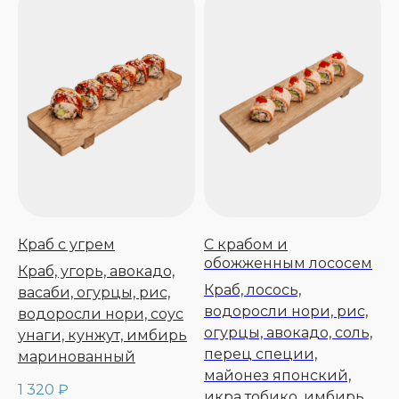
Краб с угрем
С крабом и
обожженным лососем
Краб, угорь, авокадо,
Краб, лосось,
васаби, огурцы, рис,
водоросли нори, рис,
водоросли нори, соус
огурцы, авокадо, соль,
унаги, кунжут, имбирь
перец специи,
маринованный
майонез японский,
1 320
₽
икра тобико, имбирь