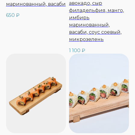
авокадо, сыр
маринованный, васаби
филадельфия, манго,
650
₽
имбирь
маринованный,
васаби, соус соевый,
микрозелень
1 100
₽
КОНТАКТЫ
Адрес:
г.Москва, ул. Петровка, д. 27
Время работы:
Ежедневно с 12:00 до 00:00