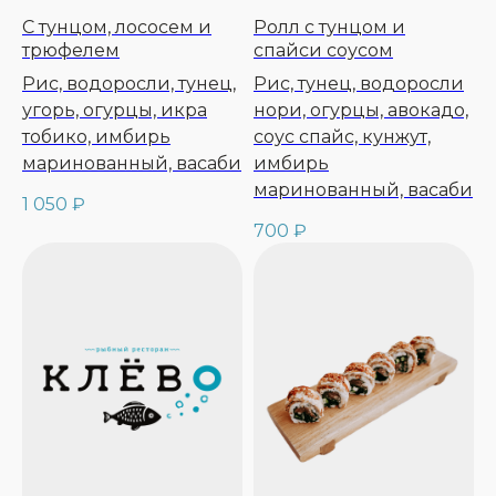
С тунцом, лососем и
Ролл с тунцом и
+7 (495) 989-26-90
трюфелем
спайси соусом
info@klevo.rest
Рис, водоросли, тунец,
Рис, тунец, водоросли
угорь, огурцы, икра
нори, огурцы, авокадо,
тобико, имбирь
соус спайс, кунжут,
маринованный, васаби
имбирь
маринованный, васаби
1 050
₽
700
₽