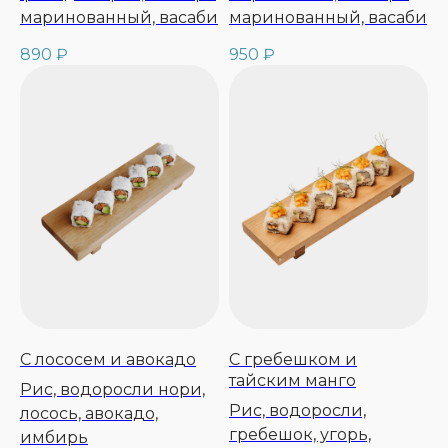
маринованный, васаби
маринованный, васаби
890
₽
950
₽
С лососем и авокадо
C гребешком и
тайским манго
Рис, водоросли нори,
Рис, водоросли,
лосось, авокадо,
гребешок, угорь,
имбирь