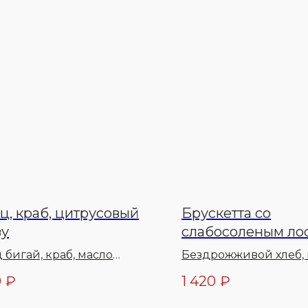
ц, краб, цитрусовый
Брускетта со
зу
слабосоленым ло
 бигай, краб, масло
Бездрожживой хлеб,
овое, икра тобико, соус
с хреном, огурцы, соу
0
₽
1 420
₽
, соус унаги, кунжут, соль,
горчичный, зелень, 
ц молотый, масло зеленое
оливковое, перец сп