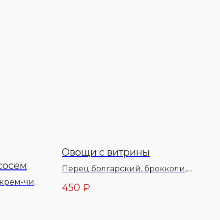
Овощи с витрины
сосем
Перец болгарский, брокколи,
капуста цветная, тыква, соль,
 крем-чиз
450
₽
перец специи, масло
с
растительное
масло
еции,