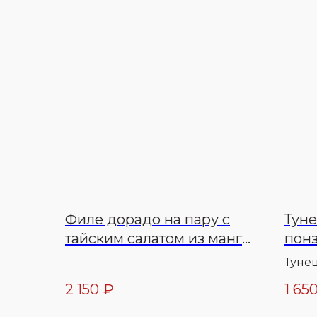
Филе дорадо на пару с
Туне
тайским салатом из манго
пон
и соусом понзу юдзу
Тунец
оливк
2 150
₽
1 65
понзу
пере