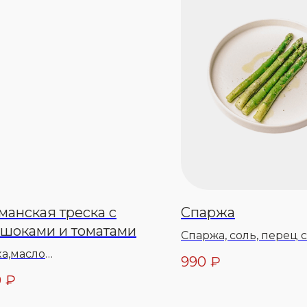
анская треска с
Спаржа
ишоками и томатами
Спаржа, соль, перец 
масло оливковое
ка,масло
990
₽
ительное,соль,перец
0
₽
ии,чеснок,тимьян,масло
очное,помидоры,соль