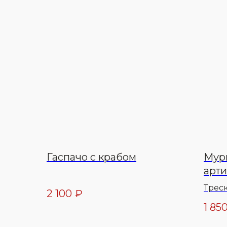
Гаспачо с крабом
Мурм
арт
Трес
2 100
₽
раст
1 85
спец
слив