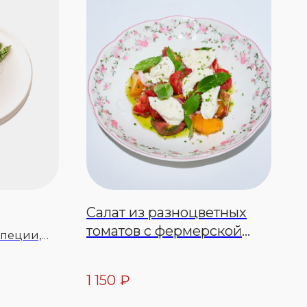
Салат из разноцветных
томатов с фермерской
специи,
моцареллой
1 150
₽