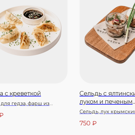
а с креветкой
Сельдь с ялтинск
луком и печеным
 для гедза, фарш из
картофелем
ток, масло растительное,
Сельдь, лук крымски
₽
о сливочное, семена
растительное, зелень
750
₽
та, масло кунжутное, соус
запеченный картофел
ими
зеленый, соль морска