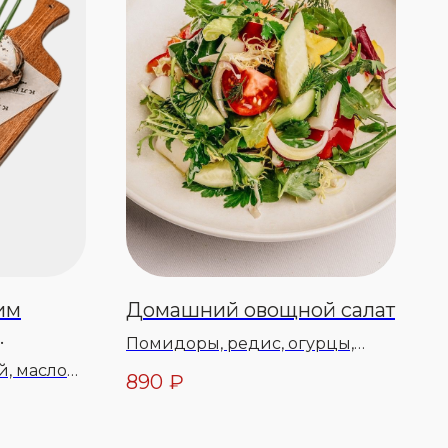
им
Домашний овощной салат
Помидоры, редис, огурцы,
соль морская, перец специи,
й, масло
890
₽
салат-микс, перец болгарский,
,
лук крым
ь, лук
я, перец