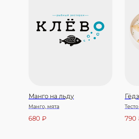
Манго на льду
Гёдз
Манго, мята
Тесто
креве
680
₽
790
масл
кунжу
саш