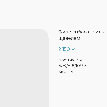
Филе сибаса гриль с
щавелем
2 150
₽
Порция: 330 г
Б/Ж/У: 8/10/3.3
Ккал: 141