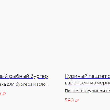
вый рыбный бургер
Куриный паштет 
вареньем из черн
чка для бургера,масло
смородины
чное,соус тар-тар,лук
Паштет из куриной п
0
₽
ский,помидоры,рыбная
варенье из черной
580
₽
та, масло
смородины, хлеб, фун
ительное,сыр
масло сливочное, ми