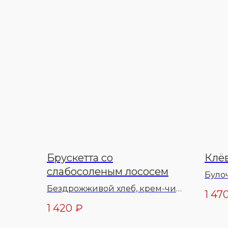
Брускетта со
Клё
слабосоленым лососем
Було
сливо
Бездрожживой хлеб, крем-чиз
1 47
крым
с хреном, огурцы, соус
1 420
₽
котле
горчичный, зелень, масло
раст
оливковое, перец специи,