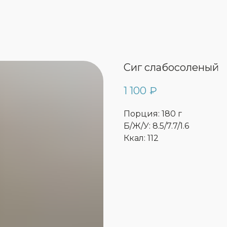
Сиг слабосоленый
1 100
₽
Порция: 180 г
Б/Ж/У: 8.5/7.7/1.6
Ккал: 112