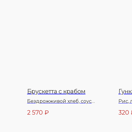
Брускетта с крабом
Гунк
Бездрожживой хлеб, соус
Рис, 
коктейль, айсберг, зелень,
мари
2 570
₽
320
масло оливковое, икра
соевы
красная, соль, перец специи,
помидоры, авокадо, соус