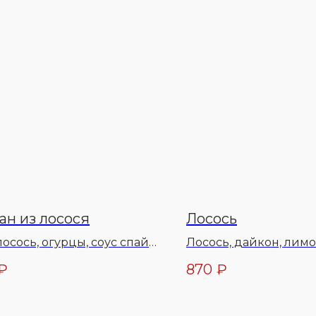
ан из лосося
Лосось
лосось, огурцы, соус спайс,
Лосось, дайкон, лим
нованный имбирь,
маринованный, васа
₽
870
₽
й соус, васаби