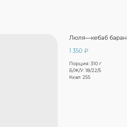
Люля—кебаб баран
1 350
₽
Порция: 310 г
Б/Ж/У: 18/22/5
Ккал: 255