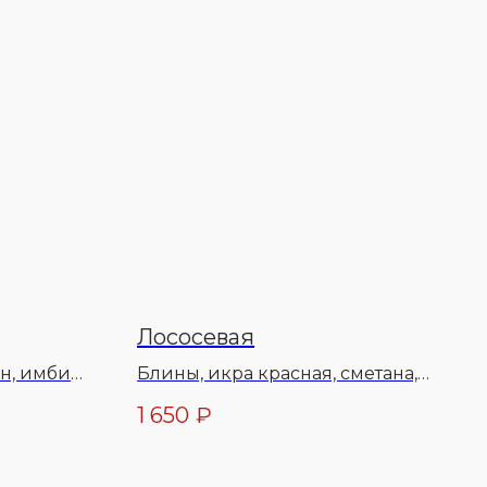
Лососевая
он, имбирь
Блины, икра красная, сметана,
би
яйцо куриное, лук зеленый
1 650
₽