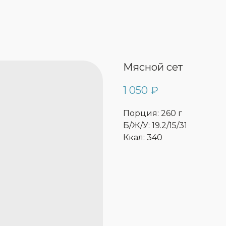
Мясной сет
1 050
₽
Порция: 260 г
Б/Ж/У: 19.2/15/31
Ккал: 340