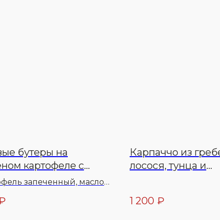
ые бутеры на
Карпаччо из греб
ном картофеле с
лосося, тунца и
ьдью
аргентинской кре
офель запеченный, масло
тельное, яйцо куриное,
₽
1 200
₽
крымский, майонез, масло
овое, зелень, огурцы,