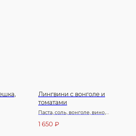
ешка,
Лингвини с вонголе и
томатами
ветки
Паста, соль, вонголе, вино,
масло растительное, шалот,
1 650
₽
чеснок, тимьян, перец чили,
помидоры, бульон куриный,