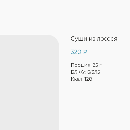
Суши из лосося
320
₽
Порция: 25 г
Б/Ж/У: 6/3/15
Ккал: 128