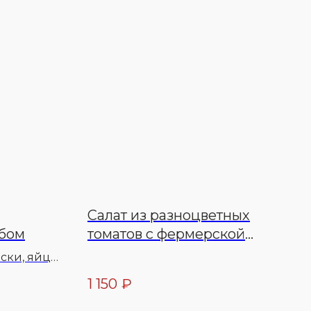
Салат из разноцветных
бом
томатов с фермерской
моцареллой
ески, яйцо
леный,
1 150
₽
ь