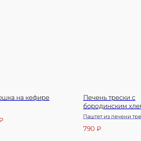
ошка на кефире
Печень трески с
бородинским хле
Паштет из печени тр
₽
перепелиное, лук зе
790
₽
масло оливковое, сол
морская, хлеб