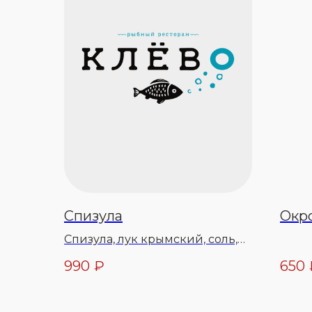
Спизула
Окр
Спизула, лук крымский, соль,
перец, зелень, перец чили,
990
₽
650
соус хабанера